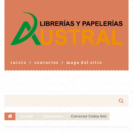
inicio
contactos
mapa del sitio
Escolar
Correctores
Corrector Celina 9ml