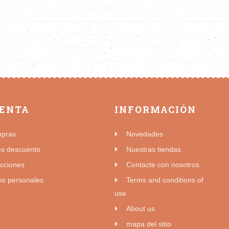
UENTA
INFORMACIÓN
mpras
Novedades
es descuento
Nuestras tiendas
ecciones
Contacte con nosotros
os personales
Terms and conditions of
use
About us
mapa del sitio