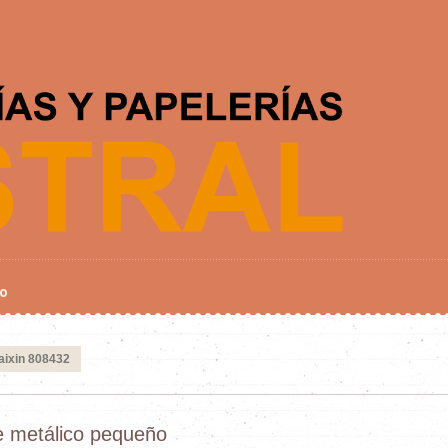
o
aixin 808432
te metálico pequeño