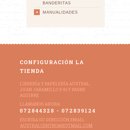
BANDERITAS
MANUALIDADES
CONFIGURACIÓN LA
TIENDA
LIBRERÍA Y PAPELERÍA AUSTRAL,
JUAN JARAMILLO 9-91 Y PADRE
AGUIRRE
LLÁMANOS AHORA:
072844328 - 072839124
ESCRIBA SU DIRECCIÓN EMAIL:
AUSTRALCENTRO@HOTMAIL.COM