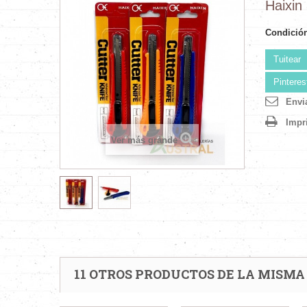
Haixin
Condició
Tuitear
Pinteres
Envi
Impr
Ver más grande
11 OTROS PRODUCTOS DE LA MISMA