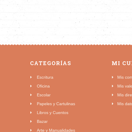
CATEGORÍAS
MI C
Escritura
Mis co
Oficina
Mis val
Escolar
Mis dir
Papeles y Cartulinas
Mis dat
Libros y Cuentos
Bazar
Arte y Manualidades