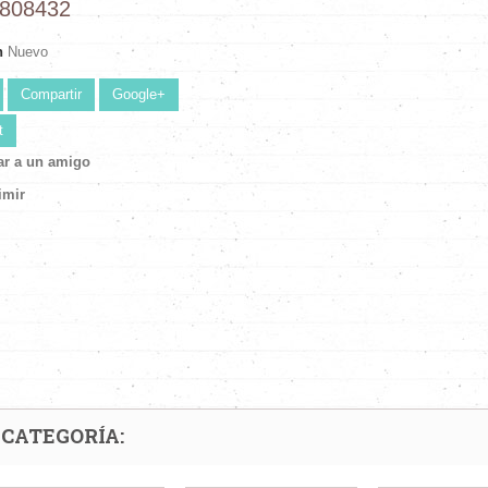
 808432
n
Nuevo
Compartir
Google+
t
ar a un amigo
imir
 CATEGORÍA: