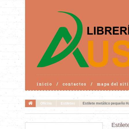
inicio
contactos
mapa del siti
Oficina
Estiletes
Estilete metálico pequeño H
Estile