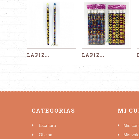
LÁPIZ...
LÁPIZ...
CATEGORÍAS
MI C
Escritura
Mis co
Oficina
Mis val