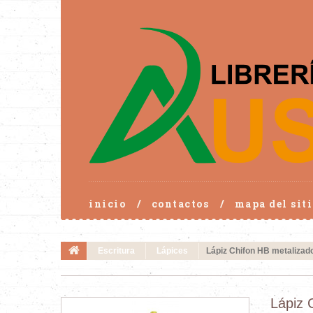
inicio
contactos
mapa del siti
Escritura
Lápices
Lápiz Chifon HB metalizad
Lápiz 