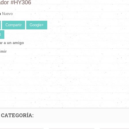
ador #HY306
n
Nuevo
Compartir
Google+
t
ar a un amigo
imir
 CATEGORÍA: