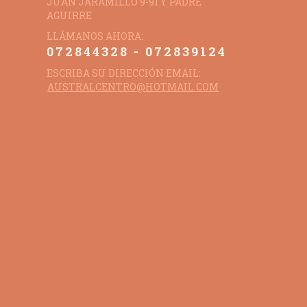
JUAN JARAMILLO 9-91 Y PADRE
AGUIRRE
LLÁMANOS AHORA:
072844328 - 072839124
ESCRIBA SU DIRECCIÓN EMAIL:
AUSTRALCENTRO@HOTMAIL.COM