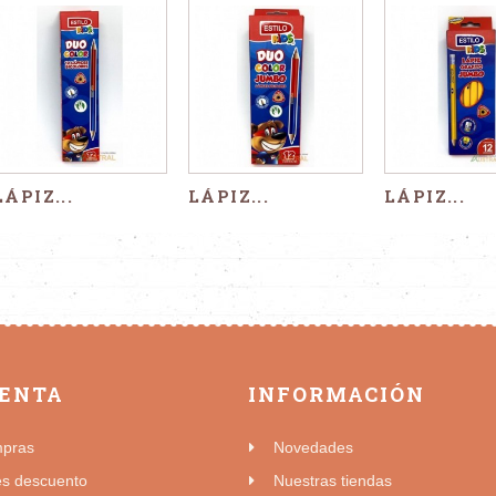
LÁPIZ...
LÁPIZ...
LÁPIZ...
UENTA
INFORMACIÓN
mpras
Novedades
es descuento
Nuestras tiendas