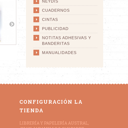
NEYDIS
CUADERNOS
CINTAS
PUBLICIDAD
NOTITAS ADHESIVAS Y
BANDERITAS
LÁPIZ FABER
LÁPIZ FABER...
L
MANUALIDADES
CONFIGURACIÓN LA
TIENDA
LIBRERÍA Y PAPELERÍA AUSTRAL,