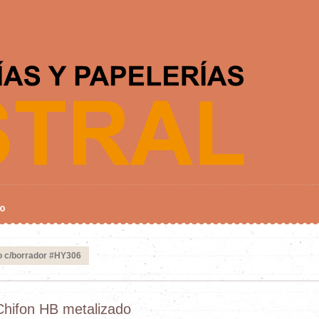
o
o c/borrador #HY306
Chifon HB metalizado