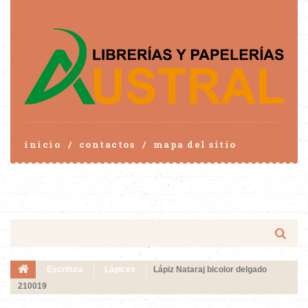
inicio
contactos
mapa del sitio
Escritura
Lápices
Lápiz Nataraj bicolor delgado
210019