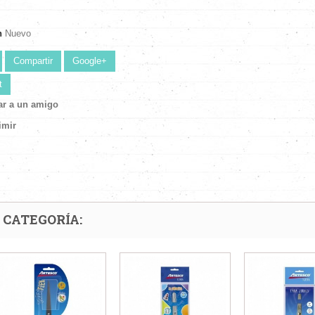
n
Nuevo
Compartir
Google+
t
ar a un amigo
imir
 CATEGORÍA: