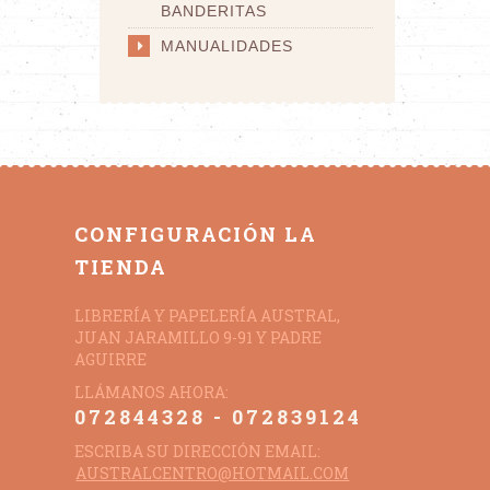
BANDERITAS
MANUALIDADES
CONFIGURACIÓN LA
TIENDA
LIBRERÍA Y PAPELERÍA AUSTRAL,
JUAN JARAMILLO 9-91 Y PADRE
AGUIRRE
LLÁMANOS AHORA:
072844328 - 072839124
ESCRIBA SU DIRECCIÓN EMAIL:
AUSTRALCENTRO@HOTMAIL.COM