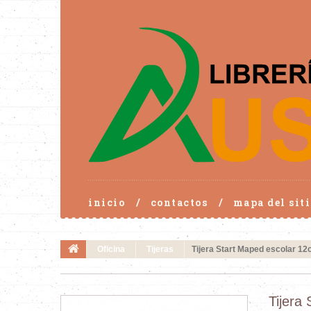
inicio
contactos
mapa del siti
Oficina
Tijeras
Tijera Start Maped escolar 1
Tijera