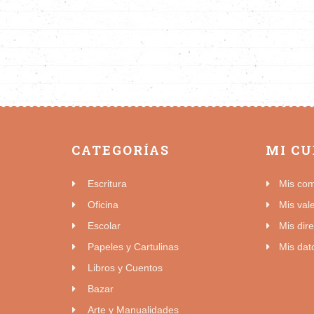
CATEGORÍAS
MI C
Escritura
Mis co
Oficina
Mis val
Escolar
Mis dir
Papeles y Cartulinas
Mis dat
Libros y Cuentos
Bazar
Arte y Manualidades