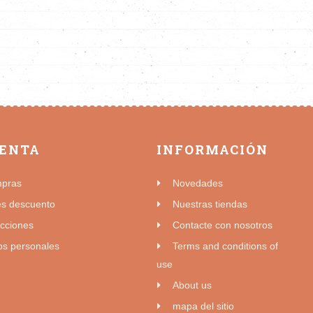
UENTA
INFORMACIÓN
mpras
Novedades
es descuento
Nuestras tiendas
ecciones
Contacte con nosotros
os personales
Terms and conditions of
use
About us
mapa del sitio