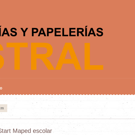
o
2cm
 Start Maped escolar